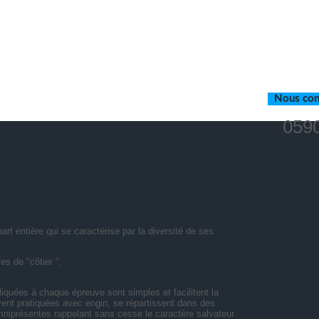
Nous con
0590
part entière qui se caractérise par la diversité de ses
s de "côtier ".
iquées à chaque épreuve sont simples et facilitent la
ent pratiquées avec engin, se répartissent dans des
mniprésentes rappelant sans cesse le caractère salvateur