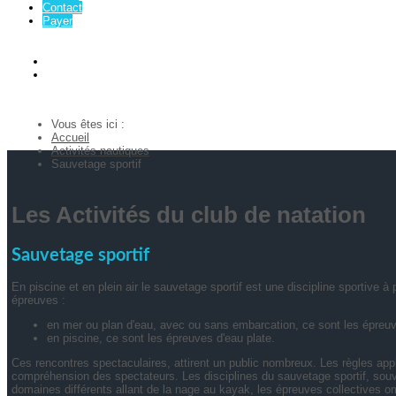
Contact
Payer
Vous êtes ici :
Accueil
Activités nautiques
Sauvetage sportif
Les Activités du club de natation
Sauvetage sportif
En piscine et en plein air le sauvetage sportif est une discipline sportive à 
épreuves :
en mer ou plan d'eau, avec ou sans embarcation, ce sont les épreuve
en piscine, ce sont les épreuves d'eau plate.
Ces rencontres spectaculaires, attirent un public nombreux. Les règles appl
compréhension des spectateurs. Les disciplines du sauvetage sportif, souv
domaines différents allant de la nage au kayak, les épreuves collectives o