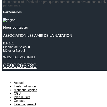
de la spécialité. L’activité se pratique en compétition du niveau local au 
performance.
Partenaires
Nous contacter
ASSOCIATION LES AMIS DE LA NATATION
B.P.161
Piscine de Belcourt
Mérosier Narbal
97122 BAIE-MAHAULT
0590265789
Accueil
Tarifs, adhésion
Mentions légales
CGU
Plan du site
Contact
Téléchargement