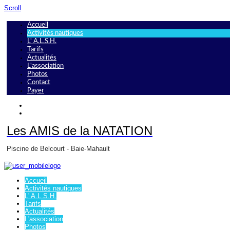
Scroll
Accueil
Activités nautiques
L' A.L.S.H.
Tarifs
Actualités
L'association
Photos
Contact
Payer
Les AMIS de la NATATION
Piscine de Belcourt - Baie-Mahault
Accueil
Activités nautiques
L' A.L.S.H.
Tarifs
Actualités
L'association
Photos