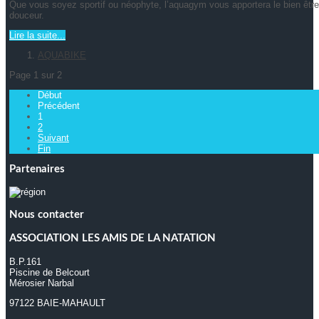
Que vous soyez sportif ou néophyte, l’aquagym vous apportera le bien être 
douceur.
Lire la suite...
AQUABIKE
Page 1 sur 2
Début
Précédent
1
2
Suivant
Fin
Partenaires
Nous contacter
ASSOCIATION LES AMIS DE LA NATATION
B.P.161
Piscine de Belcourt
Mérosier Narbal
97122 BAIE-MAHAULT