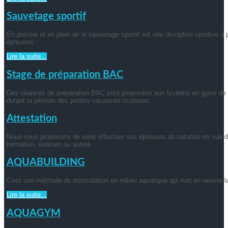
Sauvetage sportif
En piscine et en plein air le sauvetage sportif est une discipline sportive à 
épreuves :
Lire la suite...
Stage de préparation BAC
Des séances de préparation BAC sont proposées aux lycéens en guise de p
durant la période des petites vacances scolaires.
Attestation
Nous vous proposons de venir effectuer vos épreuves de natation en vue de
formation, examen ou autres.
AQUABUILDING
C'est une méthode de musculation en milieu aquatique qui met en oeuvre l
Lire la suite...
AQUAGYM