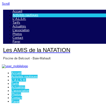
Scroll
Accueil
Activités nautiques
L' A.L.S.H.
Tarifs
Actualités
L'association
Photos
Contact
Payer
Les AMIS de la NATATION
Piscine de Belcourt - Baie-Mahault
Accueil
Activités nautiques
L' A.L.S.H.
Tarifs
Actualités
L'association
Photos
Contact
Payer