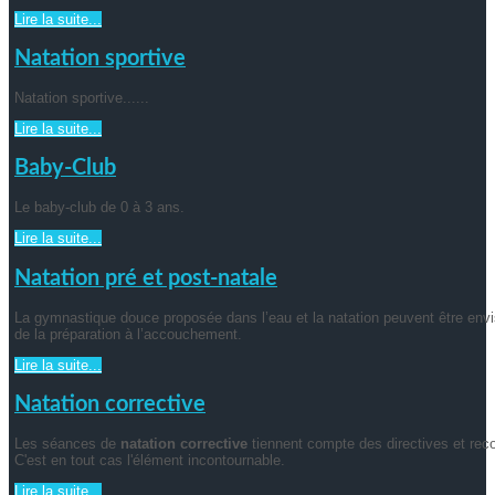
Lire la suite...
Natation sportive
Natation sportive......
Lire la suite...
Baby-Club
Le baby-club de 0 à 3 ans.
Lire la suite...
Natation pré et post-natale
La gymnastique douce proposée dans l’eau et la natation peuvent être env
de la préparation à l’accouchement.
Lire la suite...
Natation corrective
Les séances de
natation corrective
tiennent compte des directives et rec
C'est en tout cas l'élément incontournable.
Lire la suite...